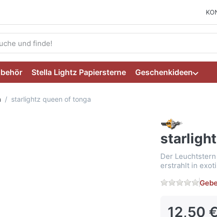
KO
ie einen Suchbegriff ein. Während Sie tippen, erscheinen auto
ubehör
Stella Lightz Papiersterne
Geschenkideen
n
starlightz queen of tonga
starligh
Der Leuchtstern 
erstrahlt in exo
Gebe
12,50 