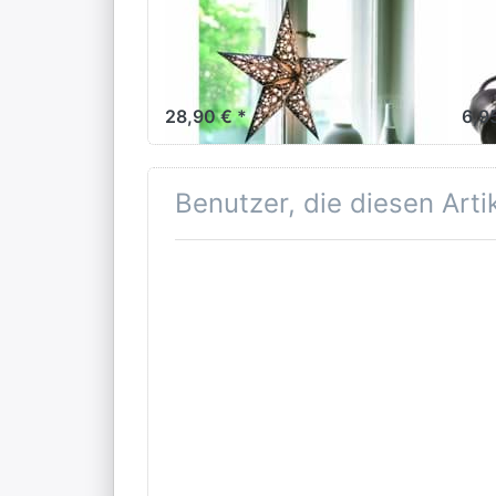
EARTH FRIENDLY
EAR
starlightz table
Ve
stand Lampenfuß M
sc
28,90 € *
6,9
Benutzer, die diesen Art