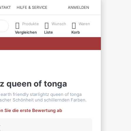
NTAKT
HILFE & SERVICE
ANMELDEN
matisch erste Ergebnisse. Drücken Sie die Eingabetaste, um all
Produkte
Wunsch
Waren
Vergleichen
Liste
Korb
tz queen of tonga
earth friendly starlightz queen of tonga
tischer Schönheit und schillernden Farben.
n Sie die erste Bewertung ab
€