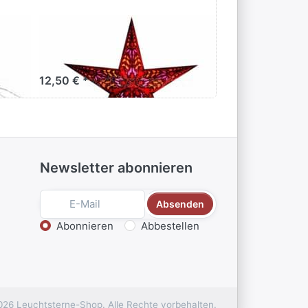
starlightz mercury
starlight
red
red
12,50 € *
12,50 € *
Newsletter abonnieren
Absenden
Aktion wählen
Abonnieren
Abbestellen
026 Leuchtsterne-Shop. Alle Rechte vorbehalten.