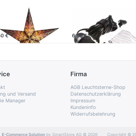
arlightz queen of
Verstromung
va
schwarz 4 m
50 € *
6,95 € *
vice
Firma
kt
AGB Leuchtsterne-Shop
ung und Versand
Datenschutzerklärung
ie Manager
Impressum
Kundeninfo
Widerrufsbelehrung
E-Commerce Solution
by SmartStore AG © 2026
Copyright © 2