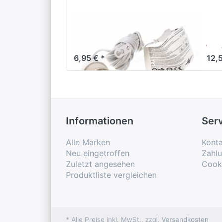
Verstromung weiß 4
st
m
ja
6,95 € *
12,
Informationen
Ser
Alle Marken
Konta
Neu eingetroffen
Zahl
Zuletzt angesehen
Cook
Produktliste vergleichen
* Alle Preise inkl. MwSt., zzgl.
Versandkosten