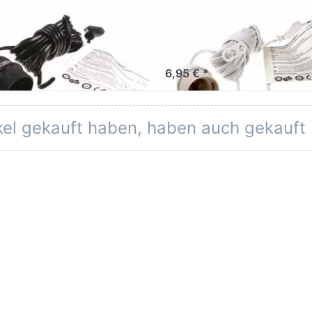
TH FRIENDLY
EARTH FRIENDLY
rstromung
Verstromung weiß
hwarz 4 m
m
5 € *
6,95 € *
ikel gekauft haben, haben auch gekauft