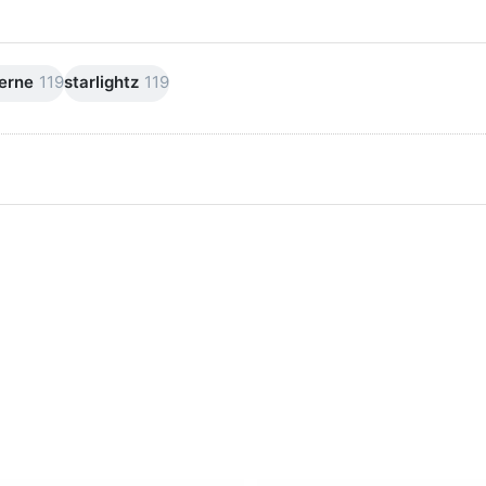
erne
119
starlightz
119
cken Sie
Drücken Sie
TER für
ENTER für
mehr
mehr
ionen zu
Optionen zu
stromung
Verstromung
warz 4 m
weiß 4 m