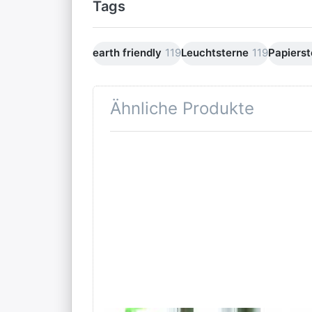
Tags
earth friendly
119
Leuchtsterne
119
Papierst
Ähnliche Produkte
Drücken
Drü
Sie ENTER
EN
für mehr
Optionen
Opt
zu
Ver
starlightz
sch
table
stand
Lampenfuß
M