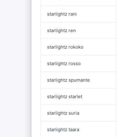
starlightz rani
starlightz ren
starlightz rokoko
starlightz rosso
starlightz spumante
starlightz starlet
starlightz suria
starlightz taara