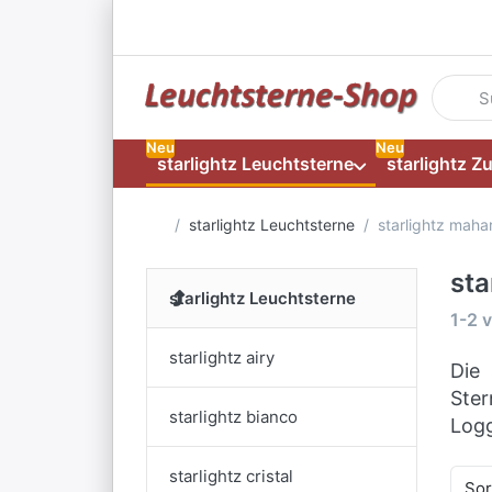
Geben S
Neu
Neu
starlightz Leuchtsterne
starlightz Z
Startseite
starlightz Leuchtsterne
starlightz maha
sta
starlightz Leuchtsterne
Such
1-2
v
starlightz airy
Die 
Ster
starlightz bianco
Logg
starlightz cristal
Sor