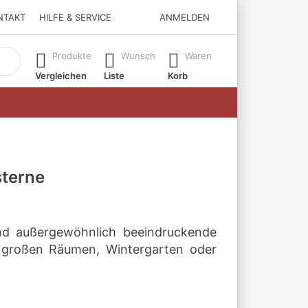
NTAKT
HILFE & SERVICE
ANMELDEN
matisch erste Ergebnisse. Drücken Sie die Eingabetaste, um all
Produkte
Wunsch
Waren
Vergleichen
Liste
Korb
sterne
sind außergewöhnlich beeindruckende
n großen Räumen, Wintergarten oder