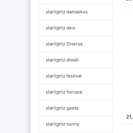
starlightz damaskus
D
starlightz devi
f
Op
starlightz Diverse
st
ma
starlightz diwali
starlightz festival
EA
st
m
starlightz furnace
w
starlightz geeta
S
21
starlightz sunny