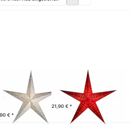
rücken
Drücken
Sie
Sie
ENTER
ENTER
ür mehr
für mehr
tionen
Optionen
zu
zu
arlightz
starlightz
haraja
maharaja
white
red
RTH FRIENDLY
EARTH FRIENDLY
arlightz
starlightz
aharaja
maharaja red
hite
Sofort versandfertig, Lieferzeit 1-3 Werktage.
21,90 € *
ofort versandfertig, Lieferzeit 1-3 Werktage.
,90 € *