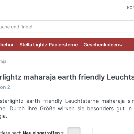
KO
ie einen Suchbegriff ein. Während Sie tippen, erscheinen auto
ubehör
Stella Lightz Papiersterne
Geschenkideen
raja
rlightz maharaja earth friendly Leucht
ergebnisse:
on
2
starlightz earth friendly Leuchtsterne maharaja 
ne. Durch ihre Größe wirken sie besonders gut i
ia.
tiere nach
Neu eingetroffen