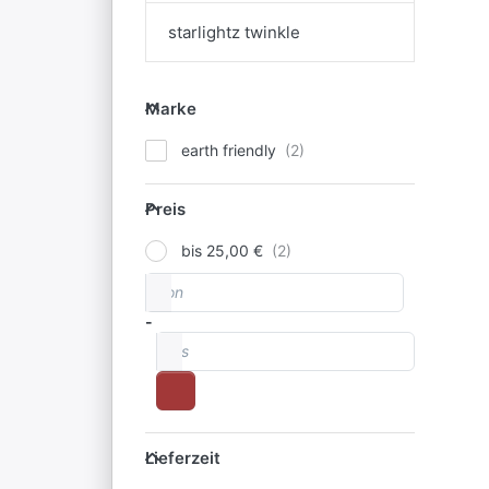
starlightz twinkle
Marke
Marke
earth friendly
Preis
Preis
bis 25,00 €
von
Preisspanne
-
bis
Lieferzeit
Lieferzeit