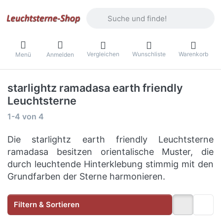
Geben Sie einen Suchbegriff ein. Währ
Vergleichen
Wunschliste
Warenkorb
Menü
Anmelden
starlightz ramadasa earth friendly
Leuchtsterne
Suchergebnisse:
1-4
von
4
Die starlightz earth friendly Leuchtsterne
ramadasa besitzen orientalische Muster, die
durch leuchtende Hinterklebung stimmig mit den
Grundfarben der Sterne harmonieren.
Filtern & Sortieren