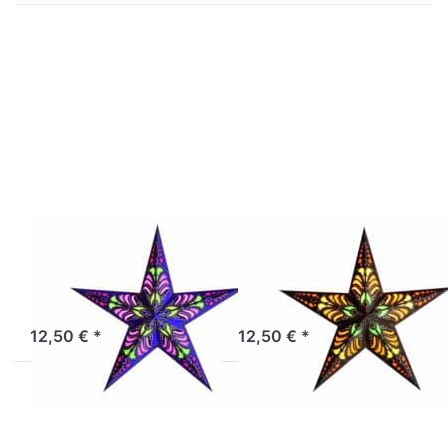
Drücken
Drücken
Sie
Sie
ENTER
ENTER
für mehr
für mehr
Optionen
Optionen
zu
zu
starlightz
starlightz
ramadasa
ramadasa
violet
brown
EARTH FRIENDLY
EARTH FRIENDLY
starlightz
starlightz
ramadasa violet
ramadasa brown
Sofort versandfertig, Lieferzeit 1-3 Werktage.
Artikel derzeit nicht verfügbar.
12,50 € *
12,50 € *
Drücken
Drücken
Sie
Sie
ENTER
ENTER
für mehr
für mehr