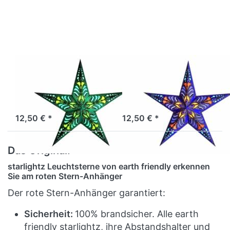
Optionen
Optionen
zu
zu
starlightz
starlightz
ramadasa
ramadasa
teal
blue
EARTH FRIENDLY
EARTH FRIENDLY
starlightz
starlightz
ramadasa teal
ramadasa blue
Sofort versandfertig, Lieferzeit 1-3 Werktage.
Sofort versandfertig, Lieferzeit 1-3 Werktage.
12,50 € *
12,50 € *
Das Original:
starlightz Leuchtsterne von earth friendly erkennen
Sie am roten Stern-Anhänger
Der rote Stern-Anhänger garantiert:
Sicherheit:
100% brandsicher. Alle earth
friendly starlightz, ihre Abstandshalter und