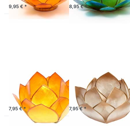
9,95 € *
8,95 € *
Drücken Sie
Drücken Sie
ENTER für
ENTER für
mehr
mehr
Optionen zu
Optionen zu
Lotus-Licht
Lotus-Licht
Abendsonne
Abendsonne
gelb-orange
gold
Lotus-Licht
Lotus-Licht
Abendsonne
Abendsonne
gelb-orange
gold
Sofort versandfertig, Lieferzeit 1-3 Werktage.
Artikel derzeit nicht verfügbar.
7,95 € *
7,95 € *
Drücken Sie
Drücken Sie
ENTER für
ENTER für