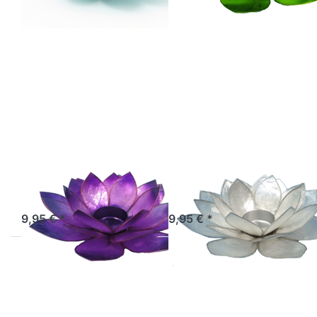
Drücken Sie
Drücken Sie
ENTER für
ENTER für
mehr
mehr
Optionen zu
Optionen zu
Lotus-Licht
Lotus-Licht
Sommersonne
Sommersonne
violett
weiß
Lotus-Licht
Lotus-Licht
Sommersonne
Sommersonne
violett
weiß
Artikel derzeit nicht verfügbar.
Sofort versandfertig, Lieferzeit 1-3 Werktage.
9,95 € *
9,95 € *
Drücken Sie
Drücken Sie
ENTER für
ENTER für
mehr Optionen
mehr Optionen
zu Lotus-Licht
zu Lotus-Licht
Frühjahrssonne
Frühjahrssonne
coralrot
pfirsichorange