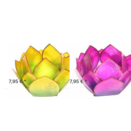
mehr
mehr
Optionen zu
Optionen zu
Lotus-Licht
Lotus-Licht
Abendsonne
Abendsonne
grün-gelb
violett
Lotus-Licht
Lotus-Licht
Abendsonne
Abendsonne
grün-gelb
violett
Sofort versandfertig, Lieferzeit 1-3 Werktage.
Sofort versandfertig, Lieferzeit 1-3 Werktage.
7,95 € *
7,95 € *
Drücken Sie
Drücken Sie
ENTER für
ENTER für
mehr Optionen
mehr Optionen
zu Lotus-Licht
zu Lotus-Licht
Sonnenaufgang
Sonnenaufgang
gold
weiß