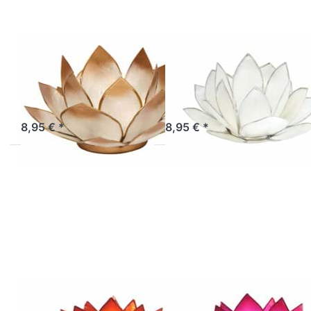
Lotus-Licht
Lotus-Licht
Sonnenaufgang
Sonnenaufgang
gold
weiß
Artikel derzeit nicht verfügbar.
Artikel derzeit nicht verfügbar.
8,95 € *
8,95 € *
Drücken
Drücken
Sie ENTER
Sie ENTER
für mehr
für mehr
Optionen
Optionen
zu Lotus-
zu Lotus-
Licht
Licht
Morgentau
Morgentau
warmes
beeriges
orange
pink
Lotus-Licht
Lotus-Licht