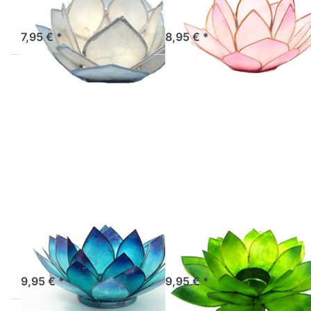
Sofort versandfertig, Lieferzeit 1-3 Werktage.
Artikel derzeit nicht verfügbar.
7,95 € *
8,95 € *
Drücken Sie
Drücken Sie
ENTER für
ENTER für
mehr
mehr
Optionen zu
Optionen zu
Lotus-Licht
Lotus-Licht
Sommersonne
Sommersonne
atlantikblau
grasgrün
Lotus-Licht
Lotus-Licht
Sommersonne
Sommersonne
atlantikblau
grasgrün
Artikel derzeit nicht verfügbar.
Sofort versandfertig, Lieferzeit 1-3 Werktage.
9,95 € *
9,95 € *