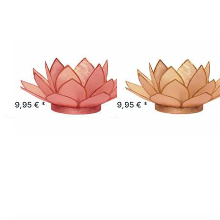
Lotus-Licht
Lotus-Licht
Frühjahrssonne
Frühjahrssonne
coralrot
pfirsichorange
Sofort versandfertig, Lieferzeit 1-3 Werktage.
Sofort versandfertig, Lieferzeit 1-3 Werktage.
9,95 € *
9,95 € *
Drücken Sie
Drücken Sie
ENTER für
ENTER für
mehr Optionen
mehr
zu Lotus-Licht
Optionen zu
Frühjahrssonne
Lotus-Licht
zitronengelb
Sommersonne
coralpink