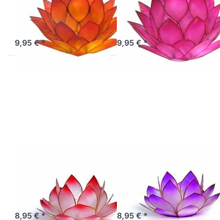
Morgentau
Morgentau
warmes orange
beeriges pink
Sofort versandfertig, Lieferzeit 1-3 Werktage.
Artikel derzeit nicht verfügbar.
9,95 € *
9,95 € *
Drücken Sie
Drücken Sie
ENTER für
ENTER für
mehr Optionen
mehr Optionen
zu Lotus-Licht
zu Lotus-Licht
Sonnenaufgang
Sonnenaufgang
rosé
lavendel
Lotus-Licht
Lotus-Licht
Sonnenaufgang
Sonnenaufgang
rosé
lavendel
Artikel derzeit nicht verfügbar.
Artikel derzeit nicht verfügbar.
8,95 € *
8,95 € *