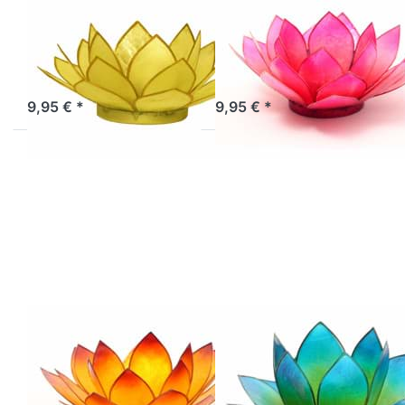
Lotus-Licht
Lotus-Licht
Frühjahrssonne
Sommersonne
zitronengelb
coralpink
Sofort versandfertig, Lieferzeit 1-3 Werktage.
Sofort versandfertig, Lieferzeit 1-3 Werktage.
9,95 € *
9,95 € *
Drücken Sie
Drücken Sie
ENTER für
ENTER für
mehr
mehr Optionen
Optionen zu
zu Lotus-Licht
Lotus-Licht
Sonnenaufgang
Sommersonne
grün-türkis
goldgelb
Lotus-Licht
Lotus-Licht
Sommersonne
Sonnenaufgang
goldgelb
grün-türkis
Sofort versandfertig, Lieferzeit 1-3 Werktage.
Artikel derzeit nicht verfügbar.