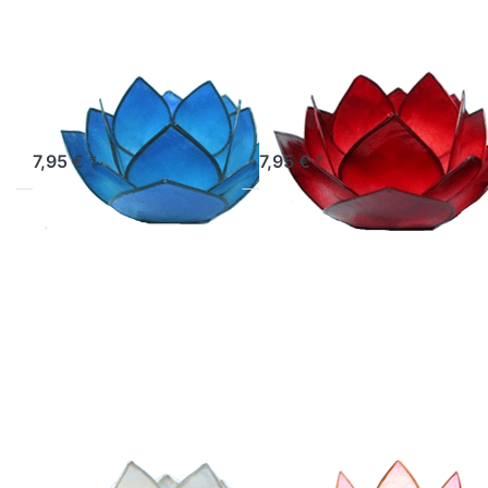
Lotus-Licht
Lotus-Licht
Abendsonne
Abendsonne
atlantikblau
coralpink
Sofort versandfertig, Lieferzeit 1-3 Werktage.
Sofort versandfertig, Lieferzeit 1-3 Werktage.
7,95 € *
7,95 € *
Drücken Sie
Drücken Sie
ENTER für
ENTER für
mehr
mehr Optionen
Optionen zu
zu Lotus-Licht
Lotus-Licht
Sonnenaufgang
Abendsonne
soft rosé
weiß
Lotus-Licht
Lotus-Licht
Abendsonne
Sonnenaufgang
weiß
soft rosé