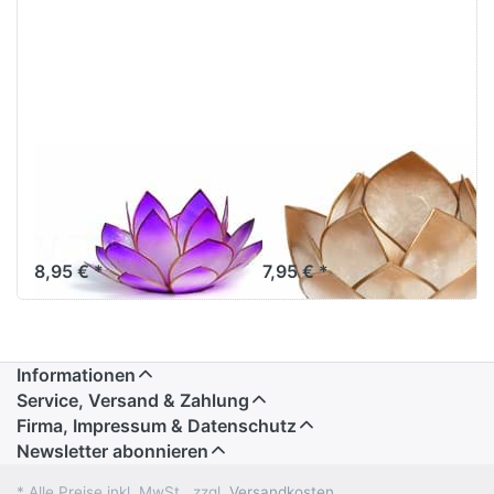
Lotus-Licht
Lotus-Licht
Sonnenaufgang
Abendsonne
lavendel
gold
8,95 € *
7,95 € *
Informationen
Service, Versand & Zahlung
Firma, Impressum & Datenschutz
Newsletter abonnieren
* Alle Preise inkl. MwSt., zzgl.
Versandkosten