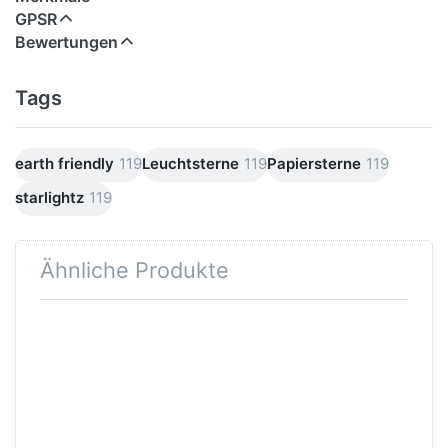
GPSR
Bewertungen
Tags
earth friendly
119
Leuchtsterne
119
Papiersterne
119
starlightz
119
Ähnliche Produkte
Drücken
Drücken Sie
Sie ENTER
ENTER für
für mehr
mehr
Optionen
Optionen zu
zu
Verstromung
starlightz
schwarz 4 m
table
stand