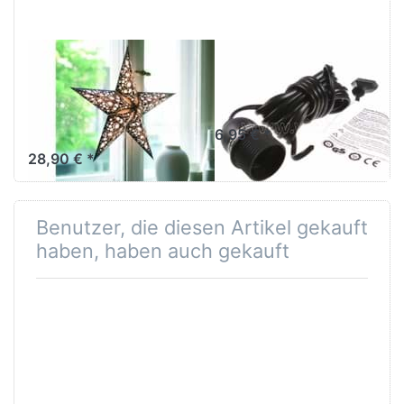
Lampenfuß
M
EARTH FRIENDLY
EARTH FRIENDLY
starlightz table
Verstromung
stand
schwarz 4 m
Lampenfuß M
6,95 € *
28,90 € *
Benutzer, die diesen Artikel gekauft
haben, haben auch gekauft