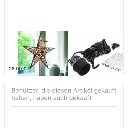
zu
Verstromung
starlightz
schwarz 4 m
table
stand
Lampenfuß
M
EARTH FRIENDLY
EARTH FRIENDLY
starlightz table
Verstromung
stand
schwarz 4 m
Lampenfuß M
6,95 € *
28,90 € *
Benutzer, die diesen Artikel gekauft
haben, haben auch gekauft