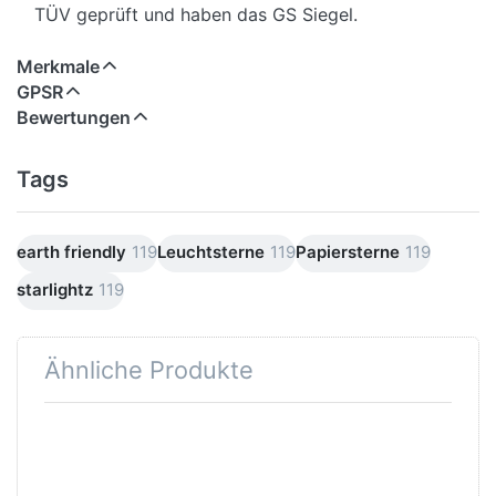
TÜV geprüft und haben das GS Siegel.
Merkmale
GPSR
Bewertungen
Tags
earth friendly
119
Leuchtsterne
119
Papiersterne
119
starlightz
119
Ähnliche Produkte
Drücken
Drücken Sie
Sie ENTER
ENTER für
für mehr
mehr
Optionen
Optionen zu