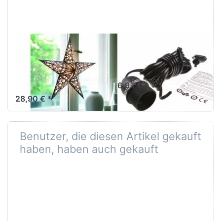
stand
Lampenfuß
M
EARTH FRIENDLY
EARTH FRIENDLY
starlightz table
Verstromung
stand
schwarz 4 m
Lampenfuß M
6,95 € *
28,90 € *
Benutzer, die diesen Artikel gekauft
haben, haben auch gekauft