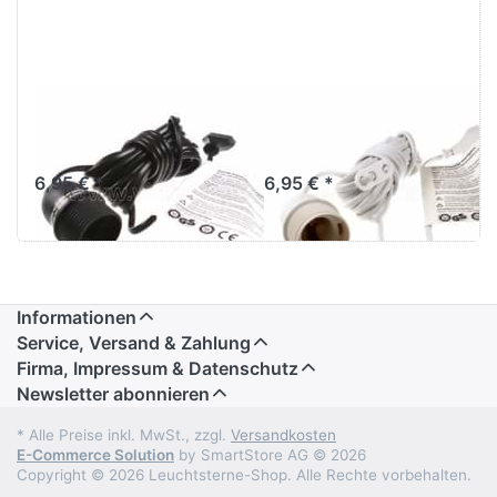
Verstromung
Verstromung
schwarz 4 m
weiß 4 m
6,95 € *
6,95 € *
Informationen
Service, Versand & Zahlung
Firma, Impressum & Datenschutz
Newsletter abonnieren
* Alle Preise inkl. MwSt., zzgl.
Versandkosten
E-Commerce Solution
by SmartStore AG © 2026
Copyright © 2026 Leuchtsterne-Shop. Alle Rechte vorbehalten.