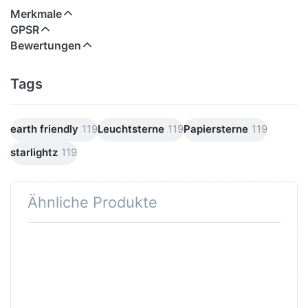
Merkmale
GPSR
Bewertungen
Tags
earth friendly
119
Leuchtsterne
119
Papiersterne
119
starlightz
119
Ähnliche Produkte
Drücken
Drücken Sie
Sie ENTER
ENTER für
für mehr
mehr
Optionen
Optionen zu
zu
Verstromung
starlightz
schwarz 4 m
table