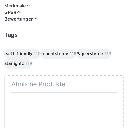
Merkmale
GPSR
Bewertungen
Tags
earth friendly
119
Leuchtsterne
119
Papiersterne
119
starlightz
119
Ähnliche Produkte
Drücken
Drücken Sie
Sie ENTER
ENTER für
für mehr
mehr
Optionen
Optionen zu
zu
Verstromung
starlightz
schwarz 4 m
table