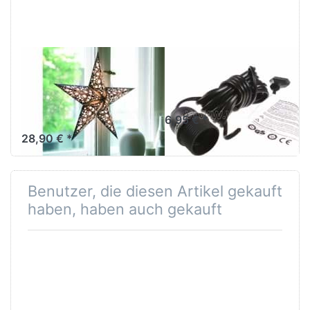
stand
Lampenfuß
M
EARTH FRIENDLY
EARTH FRIENDLY
starlightz table
Verstromung
stand
schwarz 4 m
Lampenfuß M
6,95 € *
28,90 € *
Benutzer, die diesen Artikel gekauft
haben, haben auch gekauft