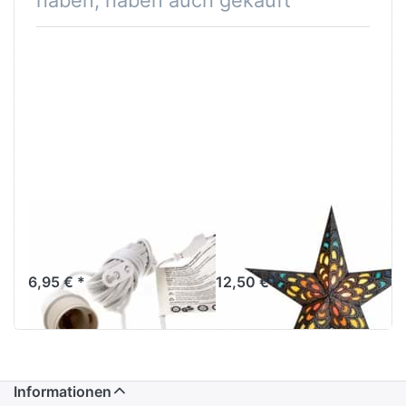
Verstromung
starlightz nari
weiß 4 m
rainbow
6,95 € *
12,50 € *
Informationen