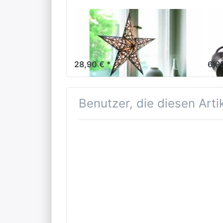
EARTH FRIENDLY
EAR
starlightz table
Ve
stand Lampenfuß M
sc
28,90 € *
6,9
Benutzer, die diesen Art