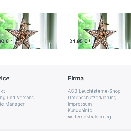
arlightz table
starlightz table
and Lampenfuß M
stand Lampenfuß
90 € *
24,95 € *
vice
Firma
kt
AGB Leuchtsterne-Shop
ung und Versand
Datenschutzerklärung
ie Manager
Impressum
Kundeninfo
Widerrufsbelehrung