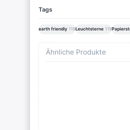
Tags
earth friendly
119
Leuchtsterne
119
Papierst
Ähnliche Produkte
Drücken
Drü
Sie ENTER
EN
für mehr
Optionen
Opt
zu
Ver
starlightz
sch
table
stand
Lampenfuß
M