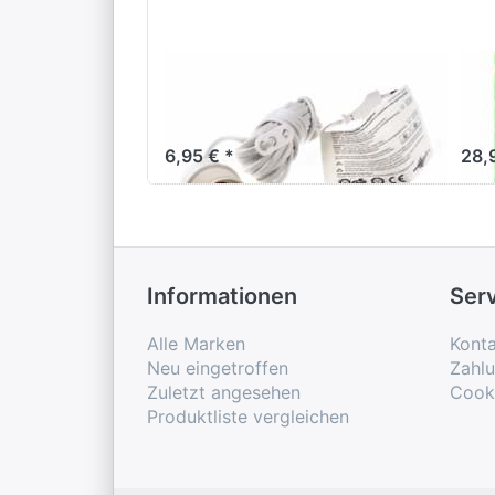
Verstromung weiß 4
st
m
st
6,95 € *
28,
Informationen
Ser
Alle Marken
Konta
Neu eingetroffen
Zahl
Zuletzt angesehen
Cook
Produktliste vergleichen