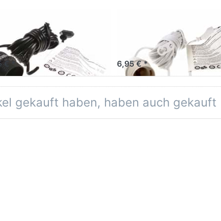
TH FRIENDLY
EARTH FRIENDLY
rstromung
Verstromung weiß
hwarz 4 m
m
5 € *
6,95 € *
ikel gekauft haben, haben auch gekauft