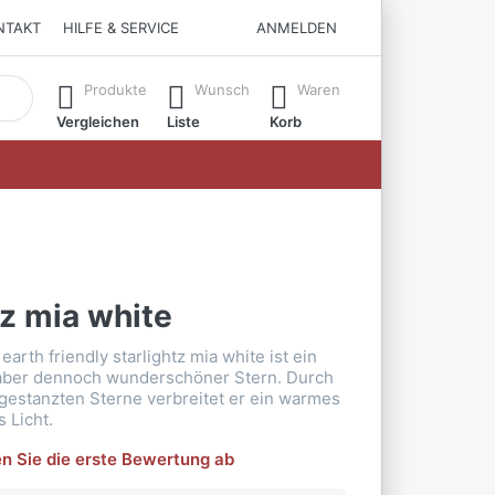
NTAKT
HILFE & SERVICE
ANMELDEN
matisch erste Ergebnisse. Drücken Sie die Eingabetaste, um all
Produkte
Wunsch
Waren
Vergleichen
Liste
Korb
tz mia white
arth friendly starlightz mia white ist ein
 aber dennoch wunderschöner Stern. Durch
sgestanzten Sterne verbreitet er ein warmes
 Licht.
n Sie die erste Bewertung ab