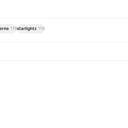
erne
119
starlightz
119
cken Sie
Drücken Sie
TER für
ENTER für
mehr
mehr
ionen zu
Optionen zu
stromung
Verstromung
warz 4 m
weiß 4 m