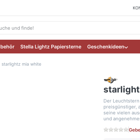
KO
ie einen Suchbegriff ein. Während Sie tippen, erscheinen auto
ubehör
Stella Lightz Papiersterne
Geschenkideen
starlightz mia white
starligh
Der Leuchtstern e
preisgünstiger,
seine vielen au
und angenehmes
Gebe