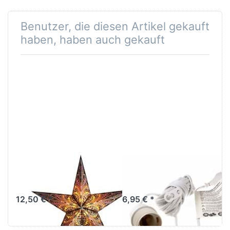
Benutzer, die diesen Artikel gekauft
haben, haben auch gekauft
starlightz queen
Verstromung
of java
weiß 4 m
12,50 € *
6,95 € *