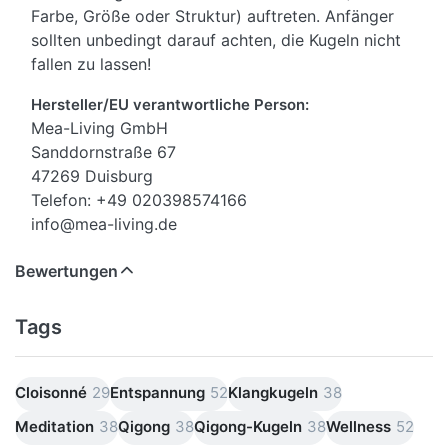
Farbe, Größe oder Struktur) auftreten. Anfänger
sollten unbedingt darauf achten, die Kugeln nicht
fallen zu lassen!
Hersteller/EU verantwortliche Person:
Mea-Living GmbH
Sanddornstraße 67
47269 Duisburg
Telefon: +49 020398574166
info@mea-living.de
Bewertungen
Tags
Cloisonné
29
Entspannung
52
Klangkugeln
38
Meditation
38
Qigong
38
Qigong-Kugeln
38
Wellness
52