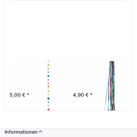
Muschelkette
Feenwindspiel
regenbogen 170
regenbogen
cm
klein 80 cm
5,00 € *
4,90 € *
Informationen